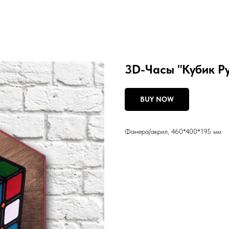
3D-Часы "Кубик Р
BUY NOW
Фанера/акрил, 460*400*195 мм