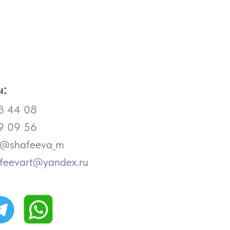
:
8 44 08
9 09 56
- @shafeeva_m
afeevart@yandex.ru