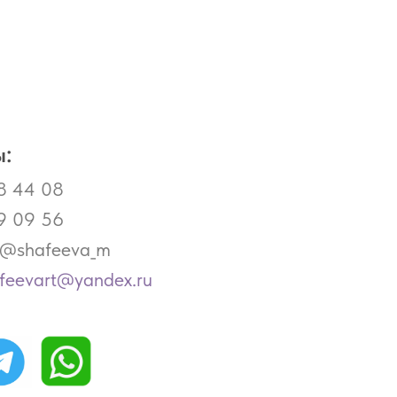
:
8 44 08
9 09 56
- @shafeeva_m
afeevart@yandex.ru