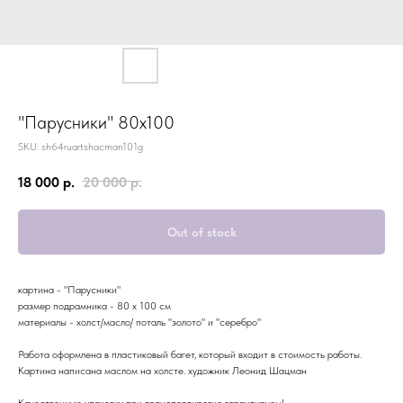
"Парусники" 80х100
SKU:
sh64ruartshacman101g
18 000
р.
20 000
р.
Out of stock
картина - "Парусники"
размер подрамника - 80 x 100 см
материалы - холст/масло/ поталь "золото" и "серебро"
Работа оформлена в пластиковый багет, который входит в стоимость работы.
Картина написана маслом на холсте. художник Леонид Шацман
Качественную упаковку при транспортировке гарантируем!