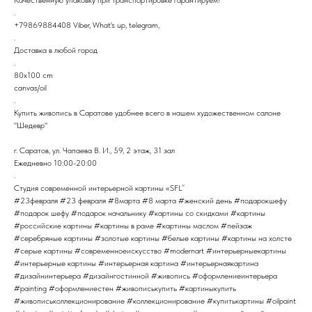
.
+79869884408 Viber, What's up, telegram,
.
Доставка в любой город
.
80x100 cm
canvas/oil
.
Купить живопись в Саратове удобнее всего в нашем художественном салоне
"Шедевр"
г. Саратов, ул. Чапаева В. И., 59, 2 этаж, 31 зал
Ежедневно 10:00-20:00
.
Студия современной интерьерной картины «SFL”
#23февраля #23 февраля #8марта #8 марта #женский день #подарокшефу
#подарок шефу #подарок начальнику #картины со скидками #картины
#российские картины #картины в раме #картины маслом #пейзаж
#серебряные картины #золотые картины #белые картины #картины на холсте
#серые картины #современноеискусство #modernart #интерьерныекартины
#интерьерные картины #интерьерная картина #интерьернаякартина
#дизайнинтерьера #дизайнгостинной #живопись #оформлениеинтерьера
#painting #оформлениестен #живописькупить #картиныкупить
#живописьколлекционирование #коллекционирование #купитькартины #oilpaint