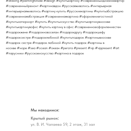
#drawing #paintingforsale #design #купитькартину #современныйдизайнквартир
#современныйремонт #картинавдом #русскаяживопись #интерьерная
#интерьернаяживопись #картину купить #русскиекартины #купитьабстракцию
#современнаяабстракция #современнаякартина #оформлениегостиной
#купитьнатюрморт #купить #купитьискусство #купитькартинувмоскве
#купитькартинувофис #купить картину в офис #современноеоформлениестен
#подарокжене #подарокновоселам #подарокдругу #подарокшефу
#подароксестре #подароклюбимой #купитьподарок #картинывмоскве
#подарок сестре #подарок любимой #купить подарок #картины в
москве #море #sea #ocean #океан #регата #present #vip #vippresent #art
#парусники #русскоеискусство #картина в подарок
Мы находимся:
Крытый рынок:
ул. В. И. Чапаева 59, 2 этаж, 31 зал