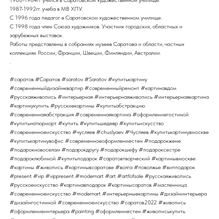
1987-1992гг. учеба в МВ ХПУ.
С 1996 года педагог в Саратовском художественном училище.
С 1998 года член Союза художников. Участник городских, областных и
зарубежных выставок.
Работы представлены в собраниях музеев Саратова и области, частных
коллекциях России, Франции, Швеции, Финляндии, Австралии.
.
.
#саратов #Саратов #saratov #Saratov #купитькартину
#современныйдизайнквартир #современныйремонт #картинавдом
#русскаяживопись #интерьерная #интерьернаяживопись #интерьернаякартина
#картинукупить #русскиекартины #купитьабстракцию
#современнаяабстракция #современнаякартина #оформлениегостиной
#купитьнатюрморт #купить #купитьшедевр #купитьискусство
#современноеискусство #чусляев #chuslyaev #Чусляев #купитькартинувмоскве
#купитькартинувофис #современноеоформлениестен #подарокжене
#подарокновоселам #подарокдругу #подарокшефу #подароксестре
#подароклюбимой #купитьподарок #саратовтворческий #картинывмоскве
#картины #живопись #картинывсаратове #волга #поволжье #випподарок
#present #vip #vippresent #modernart #art #artfofsale #русскаяживопись
#русскоеискусство #картинавподарок #картинысаратов #масленница
#современноеискусство #modernart #интерьерныекартины #дизайнинтерьера
#дизайнгостинной #современноеискусство #саратов2022 #живопись
#оформлениеинтерьера #painting #оформлениестен #живописькупить