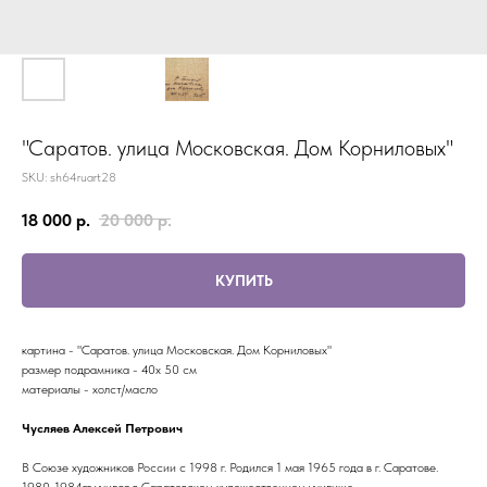
"Саратов. улица Московская. Дом Корниловых"
SKU:
sh64ruart28
18 000
р.
20 000
р.
КУПИТЬ
картина - "Саратов. улица Московская. Дом Корниловых"
размер подрамника - 40x 50 см
материалы - холст/масло
Чусляев Алексей Петрович
В Союзе художников России с 1998 г. Родился 1 мая 1965 года в г. Саратове.
1980-1984гг учился в Саратовском художественном училище.