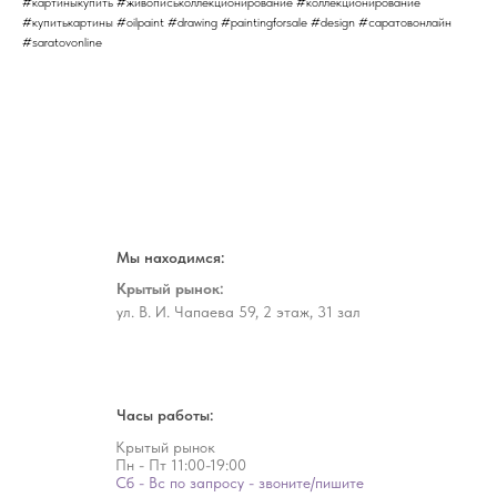
#картиныкупить #живописьколлекционирование #коллекционирование
#купитькартины #oilpaint #drawing #paintingforsale #design #саратовонлайн
#saratovonline
Мы находимся:
Крытый рынок:
ул. В. И. Чапаева 59, 2 этаж, 31 зал
Часы работы:
Крытый рынок
Пн - Пт
11:00-19:00
Сб - Вс по запросу - звоните/пишите