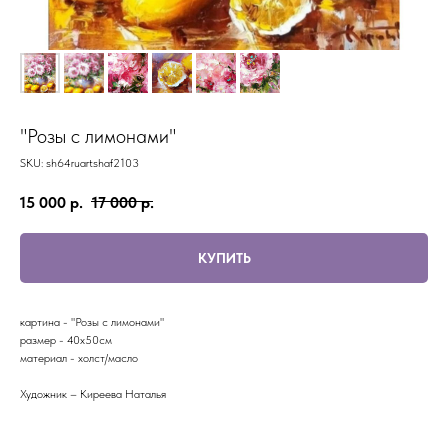
"Розы с лимонами"
SKU:
sh64ruartshaf2103
15 000
р.
17 000
р.
КУПИТЬ
картина - "Розы с лимонами"
размер - 40х50см
материал - холст/масло
Художник – Киреева Наталья