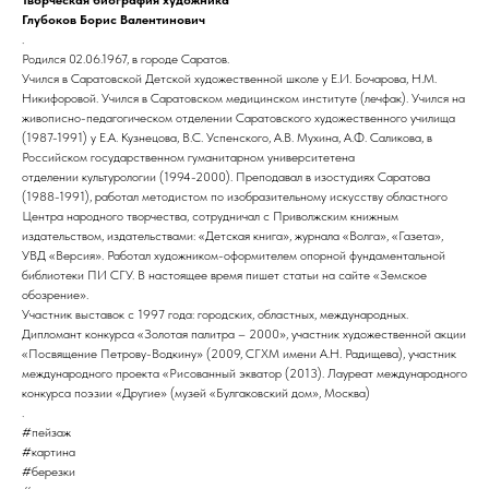
Глубоков Борис Валентинович
.
Родился 02.06.1967, в городе Саратов.
Учился в Саратовской Детской художественной школе у Е.И. Бочарова, Н.М.
Никифоровой. Учился в Саратовском медицинском институте (лечфак). Учился на
живописно-педагогическом отделении Саратовского художественного училища
(1987-1991) у Е.А. Кузнецова, В.С. Успенского, А.В. Мухина, А.Ф. Саликова, в
Российском государственном гуманитарном университетена
отделении культурологии (1994-2000). Преподавал в изостудиях Саратова
(1988-1991), работал методистом по изобразительному искусству областного
Центра народного творчества, сотрудничал с Приволжским книжным
издательством, издательствами: «Детская книга», журнала «Волга», «Газета»,
УВД «Версия». Работал художником-оформителем опорной фундаментальной
библиотеки ПИ СГУ. В настоящее время пишет статьи на сайте «Земское
обозрение».
Участник выставок с 1997 года: городских, областных, международных.
Дипломант конкурса «Золотая палитра – 2000», участник художественной акции
«Посвящение Петрову-Водкину» (2009, СГХМ имени А.Н. Радищева), участник
международного проекта «Рисованный экватор (2013). Лауреат международного
конкурса поэзии «Другие» (музей «Булгаковский дом», Москва)
.
#пейзаж
#картина
#березки