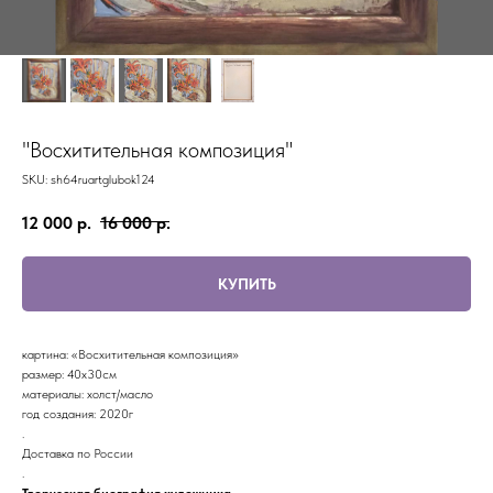
"Восхитительная композиция"
SKU:
sh64ruartglubok124
12 000
р.
16 000
р.
КУПИТЬ
картина: «Восхитительная композиция»
размер: 40х30см
материалы: холст/масло
год создания: 2020г
.
Доставка по России
.
Творческая биография художника