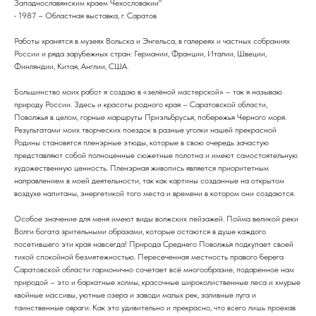
Западнославянским краем Чехословакии"
• 1987 – Областная выставка, г. Саратов
Работы хранятся в музеях Вольска и Энгельса, в галереях и частных собраниях
России и ряда зарубежных стран: Германии, Франции, Италии, Швеции,
Финляндии, Китая, Англии, США.
Большинство моих работ я создаю в «зелёной мастерской» – так я называю
природу России. Здесь и красоты родного края – Саратовской области,
Поволжья в целом, горные маршруты Приэльбрусья, побережья Черного моря.
Результатами моих творческих поездок в разные уголки нашей прекрасной
Родины становятся пленэрные этюды, которые в свою очередь зачастую
представляют собой полноценные сюжетные полотна и имеют самостоятельную
художественную ценность. Пленэрная живопись является приоритетным
направлением в моей деятельности, так как картины созданные на открытом
воздухе напитаны, энергетикой того места и времени в котором они создаются.
Особое значение для меня имеют виды волжских пейзажей. Пойма великой реки
Волги богата зрительными образами, которые остаются в душе каждого
посетившего эти края навсегда! Природа Среднего Поволжья подкупает своей
тихой спокойной безмятежностью. Пересеченная местность правого берега
Саратовской области гармонично сочетает всё многообразие, подаренное нам
природой – это и бархатные холмы, красочные широколиственные леса и хмурые
хвойные массивы, уютные озера и заводи малых рек, заливные луга и
таинственные овраги. Как это удивительно и прекрасно, что всего лишь проехав