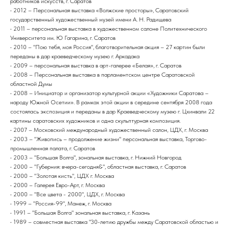
работников искусств, г. Саратов
• 2012 – Персональная выставка «Волжские просторы», Саратовский
государственный художественный музей имени А. Н. Радищева
• 2011 – персональная выставка в художественном салоне Политехнического
Университета им. Ю Гагарина, г. Саратов
• 2010 – "Пою тебя, моя Россия", благотворительная акция – 27 картин были
переданы в дар краеведческому музею г. Аркадака
• 2009 – персональная выставка в арт-галерее «Белая», г. Саратов
• 2008 – Персональная выставка в парламентском центре Саратовской
областной Думы
• 2008 – Инициатор и организатор культурной акции «Художники Саратова –
народу Южной Осетии». В рамках этой акции в середине сентября 2008 года
состоялась экспозиция и переданы в дар Краеведческому музею г. Цхинвали 22
картины саратовских художников и одна скульптурная композиция.
• 2007 – Московский международный художественный салон, ЦДХ, г. Москва
• 2003 – "Живопись – продолжение жизни" персональная выставка, Торгово-
промышленная палата, г. Саратов
• 2003 – "Большая Волга", зональная выставка, г. Нижний Новгород
• 2000 – "Губерния: вчера-сегодня&", областная выставка, г. Саратов
• 2000 – "Золотая кисть", ЦДХ г. Москва
• 2000 – Галерея Евро-Арт, г. Москва
• 2000 – "Все цвета - 2000", ЦДХ, г. Москва
• 1999 – "Россия-99", Манеж, г. Москва
• 1991 – "Большая Волга" зональная выставка, г. Казань
• 1989 – совместная выставка "30-летию дружбы между Саратовской областью и