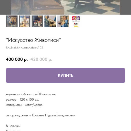
"Искусство Живописи"
SKU:
sh64ruartshafeev122
400 000
р.
420 000
р.
КУПИТЬ
картина - «Искусство Живописи»
размер - 120 x 100 см
материалы - холст/масло
автор художник – Шафеев Нурали Бельданович
В наличии!
Доставка