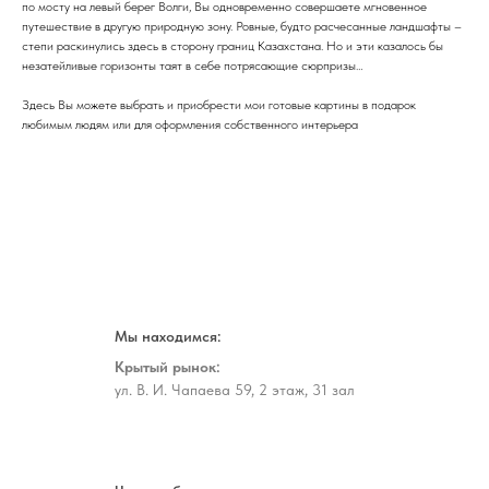
по мосту на левый берег Волги, Вы одновременно совершаете мгновенное
путешествие в другую природную зону. Ровные, будто расчесанные ландшафты –
степи раскинулись здесь в сторону границ Казахстана. Но и эти казалось бы
незатейливые горизонты таят в себе потрясающие сюрпризы…
Здесь Вы можете выбрать и приобрести мои готовые картины в подарок
любимым людям или для оформления собственного интерьера
Мы находимся:
Крытый рынок:
ул. В. И. Чапаева 59, 2 этаж, 31 зал