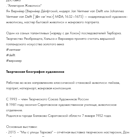
. "Аллегория Живописи"
Ян Верме́ер (Верме́ер Де́лфтский, нидерл. Jan Vermeer van Delft или Johannes
Vermeer van Delft [ˈjɑn vərˈmeːr] МФА; 1632—1675) — нидерландский художник-
живописец, мастер бытовой живописи и жанрового портрета.
Один из самых талантливых (наряду с де Хохом) последователей Терборха.
Творчество Рембрандта, Хальса и Вермеера принято считать вершиной
голландского искусства золотого века
#vermeer
#delft
#вермеер
Творческая биография художника
Работаю во всех направлениях классической станковой живописи: пейзаж,
портрет, натюрморт, жанровая композиция.
С 1993 – член Творческого Союза Художников России
В 1981 году окончил Саратовское художественное училище, живописное
отделение.
Родился в городе Балаково Саратовской области 7 января 1952 года.
Основные выставки:
• 2015 – "Мы с улицы Тархова" – отчётная выставка творческих мастерских, Дом