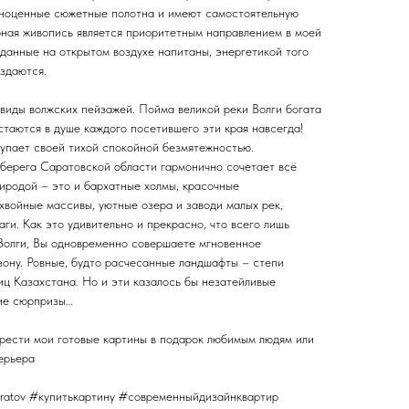
лноценные сюжетные полотна и имеют самостоятельную
ная живопись является приоритетным направлением в моей
зданные на открытом воздухе напитаны, энергетикой того
здаются.
виды волжских пейзажей. Пойма великой реки Волги богата
стаются в душе каждого посетившего эти края навсегда!
упает своей тихой спокойной безмятежностью.
берега Саратовской области гармонично сочетает всё
иродой – это и бархатные холмы, красочные
хвойные массивы, уютные озера и заводи малых рек,
аги. Как это удивительно и прекрасно, что всего лишь
 Волги, Вы одновременно совершаете мгновенное
зону. Ровные, будто расчесанные ландшафты – степи
иц Казахстана. Но и эти казалось бы незатейливые
щие сюрпризы…
рести мои готовые картины в подарок любимым людям или
ерьера
ratov #купитькартину #современныйдизайнквартир