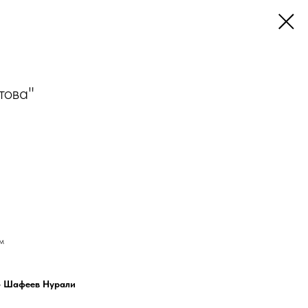
това"
м
 - Шафеев Нурали