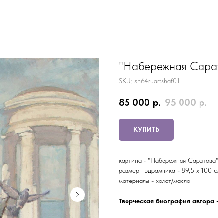
"Набережная Сара
SKU:
sh64ruartshaf01
85 000
р.
95 000
р.
КУПИТЬ
картина - "Набережная Саратова"
размер подрамника - 89,5 x 100 с
материалы - холст/масло
Творческая биография автора