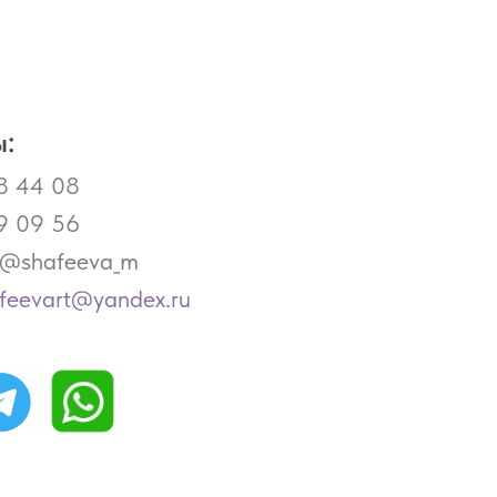
:
8 44 08
9 09 56
- @shafeeva_m
afeevart@yandex.ru