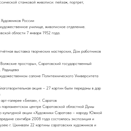
ссической станковой живописи: пейзаж, портрет,
 Художников России
 художественное училище, живописное отделение.
вской области 7 января 1952 года.
отчётная выставка творческих мастерских, Дом работников
«Волжские просторы», Саратовский государственный
. Радищева
в художественном салоне Политехнического Университета
 благотворительная акция – 27 картин были переданы в дар
а
 арт-галерее «Белая», г. Саратов
в парламентском центре Саратовской областной Думы
ор культурной акции «Художники Саратова – народу Южной
середине сентября 2008 года состоялась экспозиция и
узею г. Цхинвали 22 картины саратовских художников и