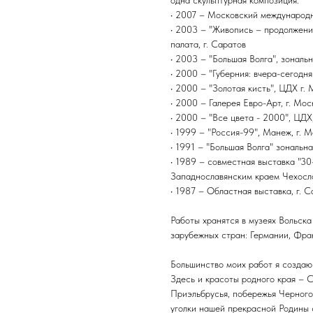
• 2007 – Московский международн
• 2003 – "Живопись – продолжени
палата, г. Саратов
• 2003 – "Большая Волга", зональ
• 2000 – "Губерния: вчера-сегодня
• 2000 – "Золотая кисть", ЦДХ г.
• 2000 – Галерея Евро-Арт, г. Мос
• 2000 – "Все цвета - 2000", ЦДХ
• 1999 – "Россия-99", Манеж, г. 
• 1991 – "Большая Волга" зональна
• 1989 – совместная выставка "3
Западнославянским краем Чехосл
• 1987 – Областная выставка, г. С
Работы хранятся в музеях Вольска
зарубежных стран: Германии, Фра
Большинство моих работ я создаю
Здесь и красоты родного края – 
Приэльбрусья, побережья Черного 
уголки нашей прекрасной Родины 