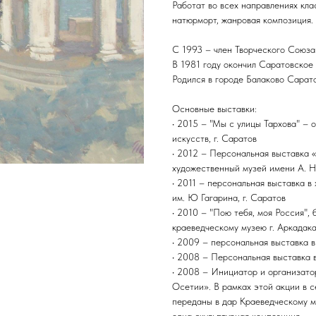
Работат во всех направлениях кла
натюрморт, жанровая композиция.
С 1993 – член Творческого Союза
В 1981 году окончил Саратовское
Родился в городе Балаково Сарато
Основные выставки:
• 2015 – "Мы с улицы Тархова" – 
искусств, г. Саратов
• 2012 – Персональная выставка 
художественный музей имени А. Н
• 2011 – персональная выставка 
им. Ю Гагарина, г. Саратов
• 2010 – "Пою тебя, моя Россия",
краеведческому музею г. Аркадак
• 2009 – персональная выставка в
• 2008 – Персональная выставка 
• 2008 – Инициатор и организат
Осетии». В рамках этой акции в 
переданы в дар Краеведческому м
одна скульптурная композиция.