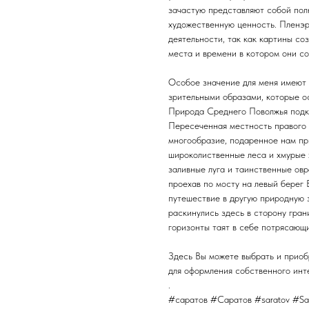
зачастую представляют собой по
художественную ценность. Пленэр
деятельности, так как картины со
места и времени в котором они со
Особое значение для меня имеют 
зрительными образами, которые о
Природа Среднего Поволжья подк
Пересеченная местность правого 
многообразие, подаренное нам пр
широколиственные леса и хмурые 
заливные луга и таинственные овр
проехав по мосту на левый берег
путешествие в другую природную 
раскинулись здесь в сторону гран
горизонты таят в себе потрясаю
Здесь Вы можете выбрать и приоб
для оформления собственного инт
.
#саратов #Саратов #saratov #Sa