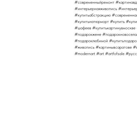
#современныйремонт #картинавд
#интерьернаяживопись #интерьер
#купитьабстракцию #современна
#купитьнатюрморт #купить #купи
#шафеев #купитькартинувмоскве
#подарокжене #подарокновосела
#подароклюбимой #купитьподаро
#живопись #картинывсаратове #в
#modernart #art #artfofsale #ру