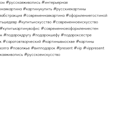
ом #русскаяживопись #интерьерная
наякартина #картинукупить #русскиекартины
яабстракция #современнаякартина #оформлениегостиной
тьшедевр #купитьискусство #современноеискусство
 #купитькартинувофис #современноеоформлениестен
м #подарокдругу #подарокшефу #подароксестре
к #саратовтворческий #картинывмоскве #картины
олга #поволжье #випподарок #present #vip #vippresent
сскаяживопись #русскоеискусство