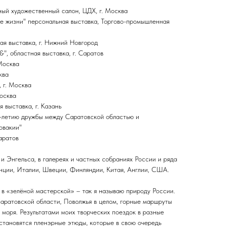
ый художественный салон, ЦДХ, г. Москва
е жизни" персональная выставка, Торгово-промышленная
ная выставка, г. Нижний Новгород
&", областная выставка, г. Саратов
 Москва
ква
, г. Москва
Москва
я выставка, г. Казань
0-летию дружбы между Саратовской областью и
овакии"
аратов
 и Энгельса, в галереях и частных собраниях России и ряда
нции, Италии, Швеции, Финляндии, Китая, Англии, США.
 в «зелёной мастерской» – так я называю природу России.
Саратовской области, Поволжья в целом, горные маршруты
моря. Результатами моих творческих поездок в разные
становятся пленэрные этюды, которые в свою очередь