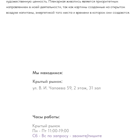
художественную ценность. Пленэрная живопись является приоритетным
направлением в моей деятельности, так как картины созданные на открытом
воздухе напитаны, энергетикой того места и времени в котором они создаются.
Мы находимся:
Крытый рынок:
ул. В. И. Чапаева 59, 2 этаж, 31 зал
Часы работы:
Крытый рынок
Пн - Пт
11:00-19:00
Сб - Вс по запросу - звоните/пишите