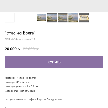
"Утес на Волге"
SKU:
sh64ruartshafeev112
20 000
р.
22 000
р.
КУПИТЬ
картина - «Утес на Волге»
размер - 35 x 50 см
размер в раме - 45 х 55 см
материалы - холст/масло
автор художник – Шафеев Нурали Бельданович
Творческая биография художника