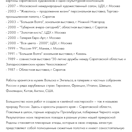
картины саратовских художников и одна скульптурная композиция.
• 2007 – Московский международный художественный салон, ЦДХ, г. Москва
• 2003 – "Живопись – продолжение жизни" персональная выставка, Торгово-
промышленная палата, г. Саратов
• 2003 – "Большая Волга", зональная выставка, г. Нижний Новгород
• 2000 – "Губерния: вчера-сегодня&", областная выставка, г. Саратов
• 2000 – "Золотая кисть", ЦДХ г. Москва
• 2000 – Галерея Евро-Арт, г. Москва
• 2000 – "Все цвета - 2000", ЦДХ, г. Москва
• 1999 – "Россия-99", Манеж, г. Москва
• 1991 – "Большая Волга" зональная выставка, г. Казань
• 1989 – совместная выставка "30-летию дружбы между Саратовской областью и
Западнославянским краем Чехословакии"
• 1987 – Областная выставка, г. Саратов
Работы хранятся в музеях Вольска и Энгельса, в галереях и частных собраниях
России и ряда зарубежных стран: Германии, Франции, Италии, Швеции,
Финляндии, Китая, Англии, США.
Большинство моих работ я создаю в «зелёной мастерской» – так я называю
природу России. Здесь и красоты родного края – Саратовской области,
Поволжья в целом, горные маршруты Приэльбрусья, побережья Черного моря.
Результатами моих творческих поездок в разные уголки нашей прекрасной
Родины становятся пленэрные этюды, которые в свою очередь зачастую
представляют собой полноценные сюжетные полотна и имеют самостоятельную