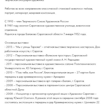
Работаю во всех направлениях классической станковой живописи: пейзаж,
портрет, натюрморт, жанровая композиция.
С 1993 – член Творческого Союза Художников России
В 1981 году окончил Саратовское художественное училище, живописное
отделение.
Родился в городе Балаково Саратовской области 7 января 1952 года.
Основные выставки:
• 2015 – "Мы с улицы Тархова" – отчётная выставка творческих мастерских, Дом
работников искусств, г. Саратов
• 2012 – Персональная выставка «Волжские просторы», Саратовский
государственный художественный музей имени А. Н. Радищева
• 2011 – персональная выставка в художественном салоне Политехнического
Университета им. Ю Гагарина, г. Саратов
• 2010 – "Пою тебя, моя Россия", благотворительная акция – 27 картин были
переданы в дар краеведческому музею г. Аркадака
• 2009 – персональная выставка в арт-галерее «Белая», г. Саратов
• 2008 – Персональная выставка в парламентском центре Саратовской
областной Думы
• 2008 – Инициатор и организатор культурной акции «Художники Саратова –
народу Южной Осетии». В рамках этой акции в середине сентября 2008 года
состоялась экспозиция и переданы в дар Краеведческому музею г. Цхинвали 22