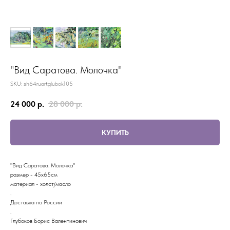
"Вид Саратова. Молочка"
SKU:
sh64ruartglubok105
24 000
р.
28 000
р.
КУПИТЬ
"Вид Саратова. Молочка"
размер - 45х65см
материал - холст/масло
.
Доставка по России
.
Глубоков Борис Валентинович