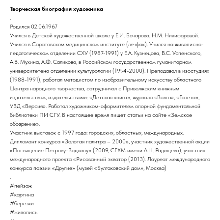
Творческая биография художника
.
Родился 02.06.1967
Учился в Детской художественной школе у Е.И. Бочарова, Н.М. Никифоровой.
Учился в Саратовском медицинском институте (лечфак). Учился на живописно-
педагогическом отделении СХУ (1987-1991) у Е.А. Кузнецова, В.С. Успенского,
А.В. Мухина, А.Ф. Саликова, в Российском государственном гуманитарном
университетена отделении культурологии (1994-2000). Преподавал в изостудиях
(1988-1991), работал методистом по изобразительному искусству областного
Центра народного творчества, сотрудничал с Приволжским книжным
издательством, издательствами: «Детская книга», журнала «Волга», «Газета»,
УВД «Версия». Работал художником-оформителем опорной фундаментальной
библиотеки ПИ СГУ. В настоящее время пишет статьи на сайте «Земское
обозрение».
Участник выставок с 1997 года: городских, областных, международных.
Дипломант конкурса «Золотая палитра – 2000», участник художественной акции
«Посвящение Петрову-Водкину» (2009, СГХМ имени А.Н. Радищева), участник
международного проекта «Рисованный экватор (2013). Лауреат международного
конкурса поэзии «Другие» (музей «Булгаковский дом», Москва)
.
#пейзаж
#картина
#березки
#живопись