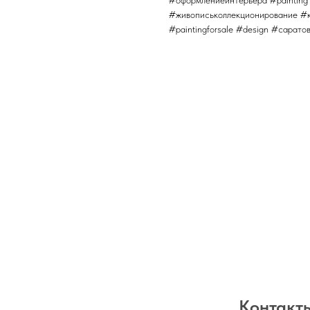
#живописьколлекционирование #ко
#paintingforsale #design #сарато
Контакты