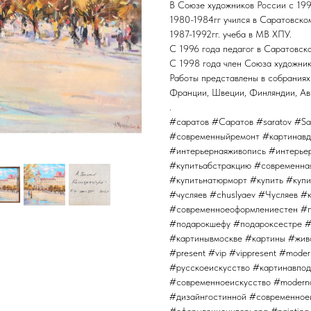
В Союзе художников России с 1998
1980-1984гг учился в Саратовско
1987-1992гг. учеба в МВ ХПУ.
С 1996 года педагог в Саратовск
С 1998 года член Союза художнико
Работы представлены в собраниях 
Франции, Швеции, Финляндии, Ав
.
#саратов #Саратов #saratov #Sa
#современныйремонт #картинавд
#интерьернаяживопись #интерьер
#купитьабстракцию #современна
#купитьнатюрморт #купить #купи
#чусляев #chuslyaev #Чусляев #
#современноеоформлениестен #п
#подарокшефу #подароксестре #
#картинывмоскве #картины #жив
#present #vip #vippresent #moder
#русскоеискусство #картинавпо
#современноеискусство #modern
#дизайнгостинной #современное
#оформлениеинтерьера #painting