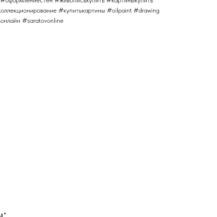
ллекционирование #купитькартины #oilpaint #drawing
вонлайн #saratovonline
: