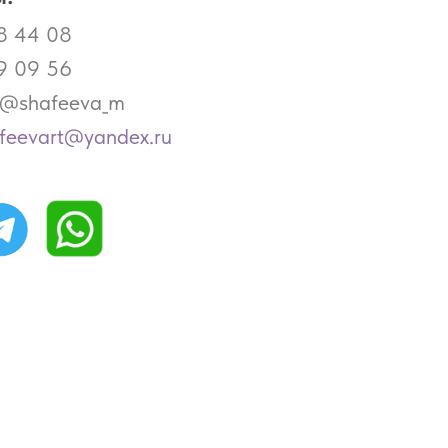
8 44 08
9 09 56
- @shafeeva_m
afeevart@yandex.ru