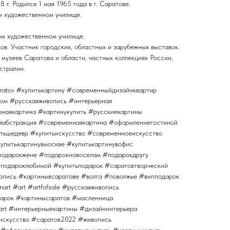
 г. Родился 1 мая 1965 года в г. Саратове.
м художественном училище.
ом художественном училище.
в. Участник городских, областных и зарубежных выставок.
музеев Саратова и области, частных коллекциях России,
стралии.
ratov #купитькартину #современныйдизайнквартир
ом #русскаяживопись #интерьерная
наякартина #картинукупить #русскиекартины
яабстракция #современнаякартина #оформлениегостиной
тьшедевр #купитьискусство #современноеискусство
купитькартинувмоскве #купитькартинувофис
одарокжене #подарокновоселам #подарокдругу
подароклюбимой #купитьподарок #саратовтворческий
опись #картинывсаратове #волга #поволжье #випподарок
nart #art #artfofsale #русскаяживопись
дарок #картинысаратов #масленница
art #интерьерныекартины #дизайнинтерьера
искусство #саратов2022 #живопись
 #оформлениестен #живописькупить #картиныкупить