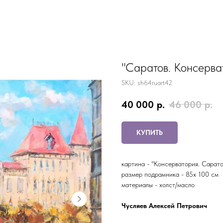
"Саратов. Консерва
SKU:
sh64ruart42
40 000
р.
46 000
р.
КУПИТЬ
картина - "Консерватория. Сарато
размер подрамника - 85x 100 см
материалы - холст/масло
Чусляев Алексей Петрович