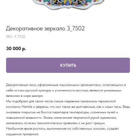
Декоративное зеркало 3_7502
SKU:
3_7502
30 000
р.
КУПИТЬ
Декоративные часы, оформленные изысканными орнаментами, сочетающими в
себе истоки русской культуры и утонченность востока, являются уникальным
явлением в мире декора.
Мы подобрали для своих часов самые надежные механизмы германской
компании Hermle и уверены, что они такие же долговечные, как и наши часы. Ведь
эмалевое покрытие не боится перепадов температуры, солнечных лучей и
повышенной влажности. Эмаль, нанесенная творческой рукой художника,
запекалась по всем технологическим правилам и не даст трещин.
Необычная яркая роспись, выполненная по собственным эскизам, создает
ощущение праздника.