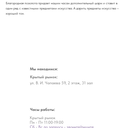
Благородная позолота придает нашим часам дополнительный шарм и ставит в
один ряд с известными предметами искусства. А дарить предметы искусства –
хороший тон.
Мы находимся:
Крытый рынок:
ул. В. И. Чапаева 59, 2 этаж, 31 зал
Часы работы:
Крытый рынок
Пн - Пт
11:00-19:00
Сб - Вс по запросу - звоните/пишите