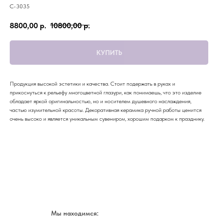
С-3035
8800,00
р.
10800,00
р.
КУПИТЬ
Продукция высокой эстетики и качества. Стоит подержать в руках и
прикоснуться к рельефу многоцветной глазури, как понимаешь, что это изделие
обладает яркой оригинальностью, но и носителем душевного наслаждения,
частью изумительной красоты. Декоративная керамика ручной работы ценится
очень высоко и является уникальным сувениром, хорошим подарком к празднику.
Мы находимся: