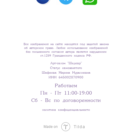
Все изображения на сайте находятся под защитой закона
об авторском праве. Любое использование изображений
без письменного согласия автора является нарушением
ст.1259 Гражданского кодекса РФ.
Арт-салон "Шедевр"
Статус самозанятого
Шафеева Марина Нуралиевна
ИНН 645002870900
Работаем
Пн - Пт 11:00-19:00
Сб - Вс по договоренности
+ 7 993 498 44 08
политика конфиденциальности
Made on
Tilda