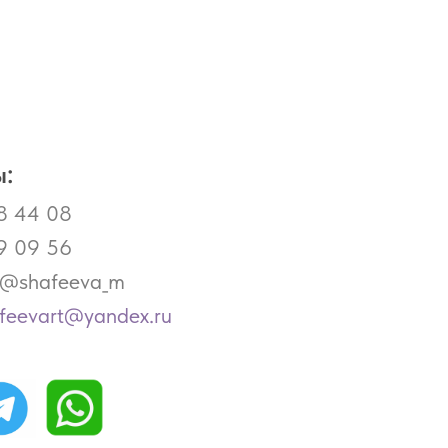
:
8 44 08
9 09 56
- @shafeeva_m
afeevart@yandex.ru