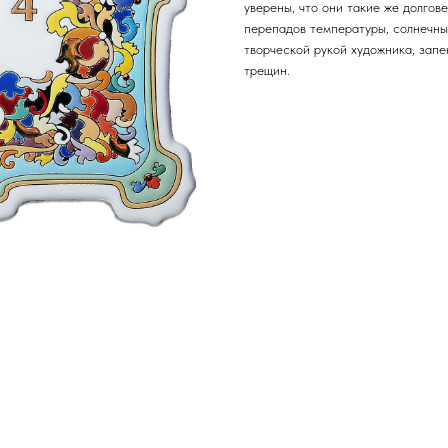
уверены, что они такие же долгов
перепадов температуры, солнечны
творческой рукой художника, запе
трещин.