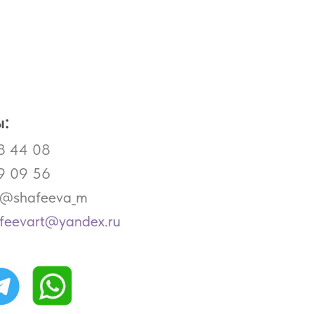
:
8 44 08
9 09 56
- @shafeeva_m
afeevart@yandex.ru