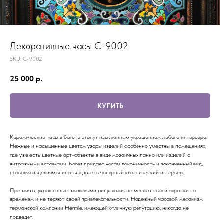
Декоративные часы С-9002
SKU:
С-9002
25 000
р.
КУПИТЬ
Керамические часы в багете станут изысканным украшением любого интерьера.
Нежные и насыщенные цветом узоры изделий особенно уместны в помещениях,
где уже есть цветные арт-объекты в виде мозаичных панно или изделий с
витражными вставками. Багет придает часам лаконичность и законченный вид,
позволяя изделиям вписаться даже в чопорный классический интерьер.
Предметы, украшенные эмалевыми рисунками, не меняют своей окраски со
временем и не теряют своей привлекательности. Надежный часовой механизм
германской компании Hermle, имеющей отличную репутацию, никогда не
подведет.