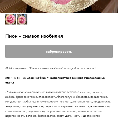
Пион - символ изобилия
забронировать
🎨 Мастер-класс "Пион - символ изобилия" — создайте свою магию!
МК "Пион - символ изобилия" выполняется в технике многослойный
акрил
Полный набор символических значений пиона включает:
счастье, радость,
любовь, бракосочетание, плодовитость, благополучие, богатство, процветание,
могущество, изобилие, женскую красоту, нежность, женственность, преданность,
энергия ян, самоуверенность, дерзость, соперничество, зависть, напыщенность,
самодовольство, неуклюжесть, очарование, исцеление, магию, долголетие,
царственность, величие, благородство, славу, удачу, честь и достоинство.