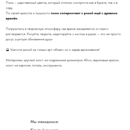
Пион – царственный цветок, который отлично смотрится как в букете, так и в
саду.
По своей красоте и пышности
пион соперничает с розой ещё с древних
времён
.
Погрузитесь в творческую атмосферу, где время замедляется, а стресс
растворяется. Рисуйте, творите, медитируйте с кистью в руках — это не просто
досуг, а ритуал обновления души
🔮 Унесите домой не только арт-объект, но и заряд вдохновения!
Материалы: круглый холст на подрамнике диаметром 40см, акриловые краски,
холст на картоне, поталь, инструменты
Мы находимся:
Крытый рынок: