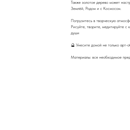
Также золотое дерево может настр
Землёй, Родом и с Космосом.
Погрузитесь в творческую атмосфе
Рисуйте, творите, медитируйте с к
души
🔮 Унесите домой не только арт-об
Материалы: все необходимое пре