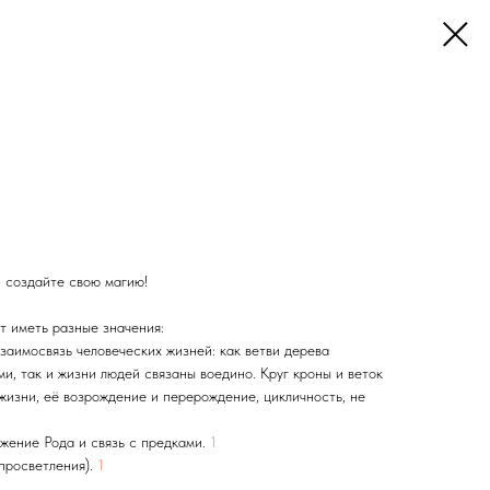
 создайте свою магию!
т иметь разные значения:
взаимосвязь человеческих жизней: как ветви дерева
и, так и жизни людей связаны воедино. Круг кроны и веток
жизни, её возрождение и перерождение, цикличность, не
жение Рода и связь с предками.
1
просветления).
1