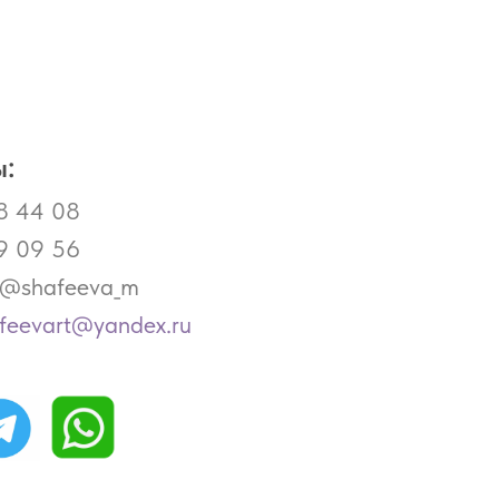
:
8 44 08
9 09 56
- @shafeeva_m
afeevart@yandex.ru