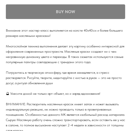
BUY NOW
Внимание этот мастер-класс выполняется на холсте 40х40см и более большего
размера масляными красками!
Многослойная техника выполнения делает эту картину особенно интересной для
оформления современных пространств. Масляные краски создают ни с чем
несравнимую динамику цвета и переходы. В таких сюжетах используются самые
популярные палитры совпадающие с трендами этого года.
Погрузитесь в творческую атмосферу, где время замедляется, а стресс
растворяется. Рисуйте, творите, медитируйте с кистью в руках — это не просто
досуг, а ритуал обновления души
🔮 Унесите домой не только арт-объект, но и заряд вдохновения!
ВНИМАНИЕ: Растворитель маслянных красок имеет запах и может вызывать
индивидуальную реакцию, мк можно проводить только в проветриваемых
помещениях. Особенностью данного МК является изобильный расход материала.
Сырую Масляную работу очень сложно транспортировать, если оставить ее у нас
в салоне, то полное высыхание наступает 2-4 недели в зависимости от толщины
слоя краски.