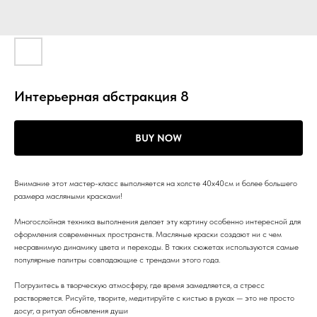
Интерьерная абстракция 8
BUY NOW
Внимание этот мастер-класс выполняется на холсте 40х40см и более большего
размера масляными красками!
Многослойная техника выполнения делает эту картину особенно интересной для
оформления современных пространств. Масляные краски создают ни с чем
несравнимую динамику цвета и переходы. В таких сюжетах используются самые
популярные палитры совпадающие с трендами этого года.
Погрузитесь в творческую атмосферу, где время замедляется, а стресс
растворяется. Рисуйте, творите, медитируйте с кистью в руках — это не просто
досуг, а ритуал обновления души