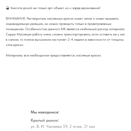
🔮 Унесите домой не только арт-объект, но и заряд вдохновения!
ВНИМАНИЕ: Растворитель маслянных красок имеет запах и может вызывать
индивидуальную реакцию, мк можно проводить только в проветриваемых
помещениях. Особенностью данного МК является изобильный расход материала.
Сырую Масляную работу очень сложно транспортировать, если оставить ее у нас
в салоне, то полное высыхание наступает 2-4 недели в зависимости от толщины
слоя краски.
Материалы: все необходимое предоставляется, масляные краски.
Мы находимся:
Крытый рынок:
ул. В. И. Чапаева 59, 2 этаж, 31 зал