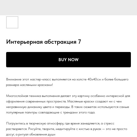
Интерьерная абстракция 7
BUY NOW
Внимание этот мастер-класс выполняется на холсте 40х40см и более большего
размера масляными красками!
Многослойная техника выполнения делает эту картину особенно интересной для
оформления современных пространств. Масляные краски создают ни с чем
несравнимую динамику цвета и переходы. В таких сюжетах используются самые
популярные палитры совпадающие с трендами этого года.
Погрузитесь в творческую атмосферу, где время замедляется, а стресс
растворяется. Рисуйте, творите, медитируйте с кистью в руках — это не просто
досуг, а ритуал обновления души