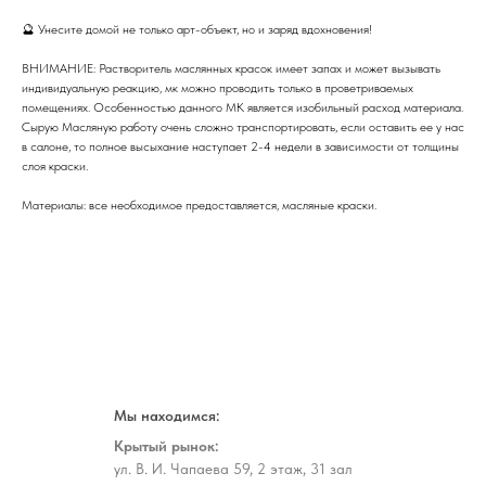
🔮 Унесите домой не только арт-объект, но и заряд вдохновения!
ВНИМАНИЕ: Растворитель маслянных красок имеет запах и может вызывать
индивидуальную реакцию, мк можно проводить только в проветриваемых
помещениях. Особенностью данного МК является изобильный расход материала.
Сырую Масляную работу очень сложно транспортировать, если оставить ее у нас
в салоне, то полное высыхание наступает 2-4 недели в зависимости от толщины
слоя краски.
Материалы: все необходимое предоставляется, масляные краски.
Мы находимся:
Крытый рынок:
ул. В. И. Чапаева 59, 2 этаж, 31 зал