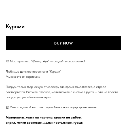
Куроми
BUY NOW
🎨 Мастер-класс "Флюид Арт" — создайте свою магию!
Любимые детские персонажи "Куроми"
Мы вместе их нарисуем!
Погрузитесь в творческую атмосферу, где время замедляется, а стресс
растворяется. Рисуйте, творите, медитируйте с кистью в руках — это не просто
досуг, а ритуал обновления души
🔮 Унесите домой не только арт-объект, но и заряд вдохновения!
Материалы: холст на картоне, краски на выбор:
акрил, мелки восковые, мелки пастельные, гуашь