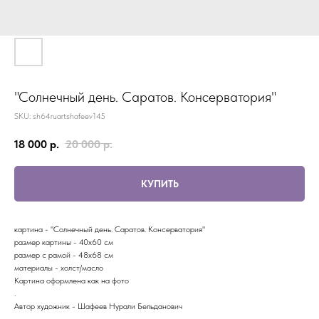
"Солнечный день. Саратов. Консерватория"
SKU:
sh64ruartshafeev145
18 000
р.
20 000
р.
КУПИТЬ
картина - "Солнечный день. Саратов. Консерватория"
размер картины - 40х60 см
размер с рамой - 48х68 см
материалы - холст/масло
Картина оформлена как на фото
.
Автор художник - Шафеев Нурали Бельданович