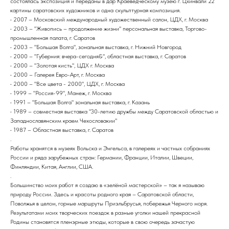
состоялась экспозиция и переданы в дар Краеведческому музею г. Цхинвали 22
картины саратовских художников и одна скульптурная композиция.
• 2007 – Московский международный художественный салон, ЦДХ, г. Москва
• 2003 – "Живопись – продолжение жизни" персональная выставка, Торгово-
промышленная палата, г. Саратов
• 2003 – "Большая Волга", зональная выставка, г. Нижний Новгород
• 2000 – "Губерния: вчера-сегодня&", областная выставка, г. Саратов
• 2000 – "Золотая кисть", ЦДХ г. Москва
• 2000 – Галерея Евро-Арт, г. Москва
• 2000 – "Все цвета - 2000", ЦДХ, г. Москва
• 1999 – "Россия-99", Манеж, г. Москва
• 1991 – "Большая Волга" зональная выставка, г. Казань
• 1989 – совместная выставка "30-летию дружбы между Саратовской областью и
Западнославянским краем Чехословакии"
• 1987 – Областная выставка, г. Саратов
.
Работы хранятся в музеях Вольска и Энгельса, в галереях и частных собраниях
России и ряда зарубежных стран: Германии, Франции, Италии, Швеции,
Финляндии, Китая, Англии, США.
.
Большинство моих работ я создаю в «зелёной мастерской» – так я называю
природу России. Здесь и красоты родного края – Саратовской области,
Поволжья в целом, горные маршруты Приэльбрусья, побережья Черного моря.
Результатами моих творческих поездок в разные уголки нашей прекрасной
Родины становятся пленэрные этюды, которые в свою очередь зачастую