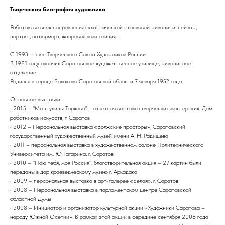
Творческая биография художника
..
Работаю во всех направлениях классической станковой живописи: пейзаж,
портрет, натюрморт, жанровая композиция.
.
С 1993 – член Творческого Союза Художников России
В 1981 году окончил Саратовское художественное училище, живописное
отделение.
Родился в городе Балаково Саратовской области 7 января 1952 года.
.
Основные выставки:
• 2015 – "Мы с улицы Тархова" – отчётная выставка творческих мастерских, Дом
работников искусств, г. Саратов
• 2012 – Персональная выставка «Волжские просторы», Саратовский
государственный художественный музей имени А. Н. Радищева
• 2011 – персональная выставка в художественном салоне Политехнического
Университета им. Ю Гагарина, г. Саратов
• 2010 – "Пою тебя, моя Россия", благотворительная акция – 27 картин были
переданы в дар краеведческому музею г. Аркадака
• 2009 – персональная выставка в арт-галерее «Белая», г. Саратов
• 2008 – Персональная выставка в парламентском центре Саратовской
областной Думы
• 2008 – Инициатор и организатор культурной акции «Художники Саратова –
народу Южной Осетии». В рамках этой акции в середине сентября 2008 года