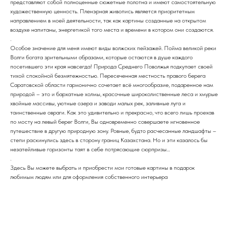
представляют собой полноценные сюжетные полотна и имеют самостоятельную
художественную ценность. Пленэрная живопись является приоритетным
направлением в моей деятельности, так как картины созданные на открытом
воздухе напитаны, энергетикой того места и времени в котором они создаются.
.
Особое значение для меня имеют виды волжских пейзажей. Пойма великой реки
Волги богата зрительными образами, которые остаются в душе каждого
посетившего эти края навсегда! Природа Среднего Поволжья подкупает своей
тихой спокойной безмятежностью. Пересеченная местность правого берега
Саратовской области гармонично сочетает всё многообразие, подаренное нам
природой – это и бархатные холмы, красочные широколиственные леса и хмурые
хвойные массивы, уютные озера и заводи малых рек, заливные луга и
таинственные овраги. Как это удивительно и прекрасно, что всего лишь проехав
по мосту на левый берег Волги, Вы одновременно совершаете мгновенное
путешествие в другую природную зону. Ровные, будто расчесанные ландшафты –
степи раскинулись здесь в сторону границ Казахстана. Но и эти казалось бы
незатейливые горизонты таят в себе потрясающие сюрпризы…
.
Здесь Вы можете выбрать и приобрести мои готовые картины в подарок
любимым людям или для оформления собственного интерьера