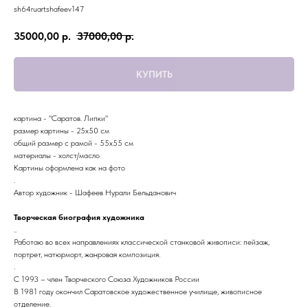
sh64ruartshafeev147
35000,00
р.
37000,00
р.
КУПИТЬ
картина - "Саратов. Липки"
размер картины - 25х50 см
общий размер с рамой - 55х55 см
материалы - холст/масло
Картины оформлена как на фото
.
Автор художник - Шафеев Нурали Бельданович
Творческая биография художника
..
Работаю во всех направлениях классической станковой живописи: пейзаж,
портрет, натюрморт, жанровая композиция.
.
С 1993 – член Творческого Союза Художников России
В 1981 году окончил Саратовское художественное училище, живописное
отделение.