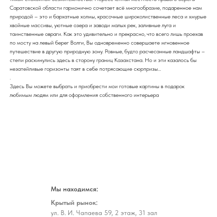
Саратовской области гармонично сочетает всё многообразие, подаренное нам
природой – это и бархатные холмы, красочные широколиственные леса и хмурые
хвойные массивы, уютные озера и заводи малых рек, заливные луга и
таинственные овраги. Как это удивительно и прекрасно, что всего лишь проехав
по мосту на левый берег Волги, Вы одновременно совершаете мгновенное
путешествие в другую природную зону. Ровные, будто расчесанные ландшафты –
степи раскинулись здесь в сторону границ Казахстана. Но и эти казалось бы
незатейливые горизонты таят в себе потрясающие сюрпризы…
.
Здесь Вы можете выбрать и приобрести мои готовые картины в подарок
любимым людям или для оформления собственного интерьера
Мы находимся:
Крытый рынок:
ул. В. И. Чапаева 59, 2 этаж, 31 зал