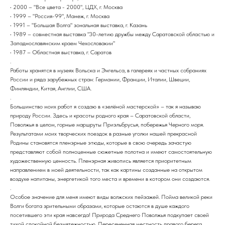
• 2000 – "Все цвета - 2000", ЦДХ, г. Москва
• 1999 – "Россия-99", Манеж, г. Москва
• 1991 – "Большая Волга" зональная выставка, г. Казань
• 1989 – совместная выставка "30-летию дружбы между Саратовской областью и
Западнославянским краем Чехословакии"
• 1987 – Областная выставка, г. Саратов
.
Работы хранятся в музеях Вольска и Энгельса, в галереях и частных собраниях
России и ряда зарубежных стран: Германии, Франции, Италии, Швеции,
Финляндии, Китая, Англии, США.
.
Большинство моих работ я создаю в «зелёной мастерской» – так я называю
природу России. Здесь и красоты родного края – Саратовской области,
Поволжья в целом, горные маршруты Приэльбрусья, побережья Черного моря.
Результатами моих творческих поездок в разные уголки нашей прекрасной
Родины становятся пленэрные этюды, которые в свою очередь зачастую
представляют собой полноценные сюжетные полотна и имеют самостоятельную
художественную ценность. Пленэрная живопись является приоритетным
направлением в моей деятельности, так как картины созданные на открытом
воздухе напитаны, энергетикой того места и времени в котором они создаются.
.
Особое значение для меня имеют виды волжских пейзажей. Пойма великой реки
Волги богата зрительными образами, которые остаются в душе каждого
посетившего эти края навсегда! Природа Среднего Поволжья подкупает своей
тихой спокойной безмятежностью. Пересеченная местность правого берега