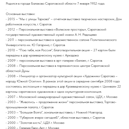
Родился в городе Балаково Саратовской области 7 января 1952 года.
.
Основные выставки:
• 2015 – "Мы с улицы Тархова" – отчётная выставка творческих мастерских, Дом
работников искусств, г. Саратов
• 2012 – Персональная выставка «Волжские просторы», Саратовский
государственный художественный музей имени А. Н. Радищева
• 2011 – персональная выставка в художественном салоне Политехнического
Университета им. Ю Гагарина, г. Саратов
• 2010 – "Пою тебя, моя Россия", благотворительная акция – 27 картин были
переданы в дар краеведческому музею г. Аркадака
• 2009 – персональная выставка в арт-галерее «Белая», г. Саратов
• 2008 – Персональная выставка в парламентском центре Саратовской
областной Думы
• 2008 – Инициатор и организатор культурной акции «Художники Саратова –
народу Южной Осетии». В рамках этой акции в середине сентября 2008 года
состоялась экспозиция и переданы в дар Краеведческому музею г. Цхинвали 22
картины саратовских художников и одна скульптурная композиция.
• 2007 – Московский международный художественный салон, ЦДХ, г. Москва
• 2003 – "Живопись – продолжение жизни" персональная выставка, Торгово-
промышленная палата, г. Саратов
• 2003 – "Большая Волга", зональная выставка, г. Нижний Новгород
• 2000 – "Губерния: вчера-сегодня&", областная выставка, г. Саратов
• 2000 – "Золотая кисть", ЦДХ г. Москва
• 2000 – Галерея Евро-Арт, г. Москва